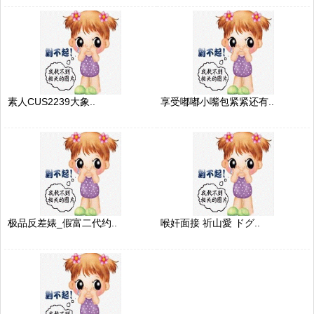
素人CUS2239大象..
享受嘟嘟小嘴包紧紧还有..
极品反差婊_假富二代约..
喉奸面接 祈山愛 ドグ..